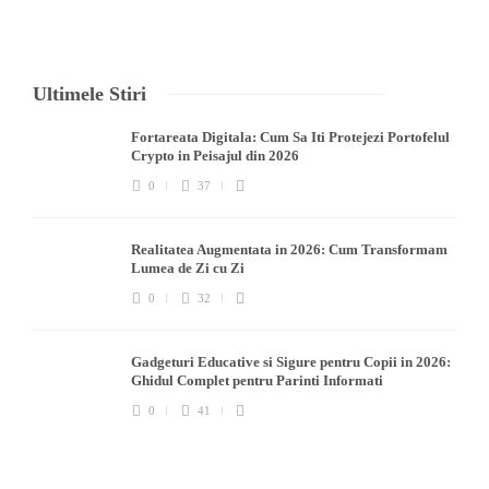
Ultimele Stiri
Fortareata Digitala: Cum Sa Iti Protejezi Portofelul
Crypto in Peisajul din 2026
0
37
Realitatea Augmentata in 2026: Cum Transformam
Lumea de Zi cu Zi
0
32
Gadgeturi Educative si Sigure pentru Copii in 2026:
Ghidul Complet pentru Parinti Informati
0
41