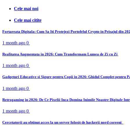
Cele mai noi
Cele mai citite
Fortareata Digitala: Cum Sa Iti Protejezi Portofelul Crypto in Peisajul din 2
1 month ago
0
Realitatea Augmentata in 2026: Cum Transformam Lumea de Zi cu Zi
1 month ago
0
Gadgeturi Educative si Sigure pentru Copii in 2026: Ghidul Complet pentru P
1 month ago
0
Retrogaming in 2026: De Ce Pixelii Inca Domina Inimile Noastre Digitale Int
1 month ago
0
Cercetatorii au obtinut acces la un server folosit de hackerii nord coreeni