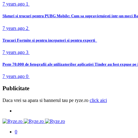
7 years ago
1
Sfaturi si trucuri pentru PUBG Mobile: Cum sa supravietuiesti intr-un meci B
7 years ago
2
Trucuri Fortnite si pentru incepatori si pentru experti
7 years ago
3
Peste 70.000 de fotografii ale utilizatorilor aplicatiei Tinder au fost expuse pe
7 years ago
0
Publicitate
Daca vrei sa apara si bannerul tau pe ryze.ro
click aici
0