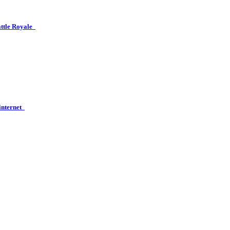
attle Royale
 internet