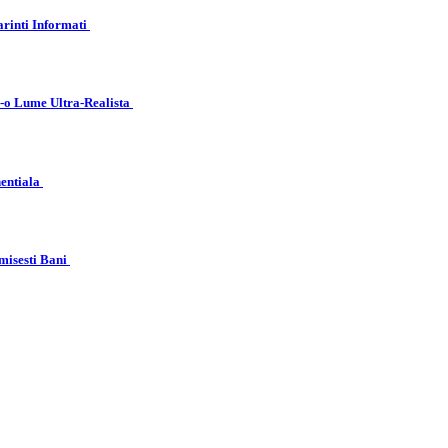
arinti Informati
r-o Lume Ultra-Realista
nentiala
misesti Bani