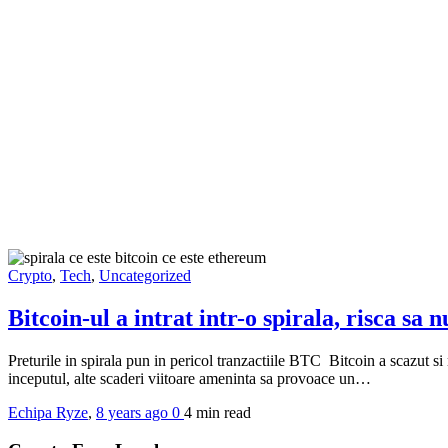
Crypto
,
Tech
,
Uncategorized
Bitcoin-ul a intrat intr-o spirala, risca sa 
Preturile in spirala pun in pericol tranzactiile BTC Bitcoin a scazut si
inceputul, alte scaderi viitoare ameninta sa provoace un…
Echipa Ryze
,
8 years ago
0
4 min
read