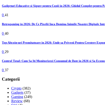
Gadgeturi Educative si Sigure pentru Copii in 2026: Ghidul Complet pentru P
0
41
Retrogaming in 2026: De Ce Pixelii Inca Domina Inimile Noastre Digitale Int
0
40
Top Altcoin-uri Promitatoare in 2026: Unde sa Privesti Pentru Crestere Expo
0
29
Control Total: Cum Sa Iti Monitorizezi Consumul de Date in 2026 si Sa Econo
0
37
Categorii
Crypto
(382)
Gadgets
(37)
Gaming
(249)
Review
(68)