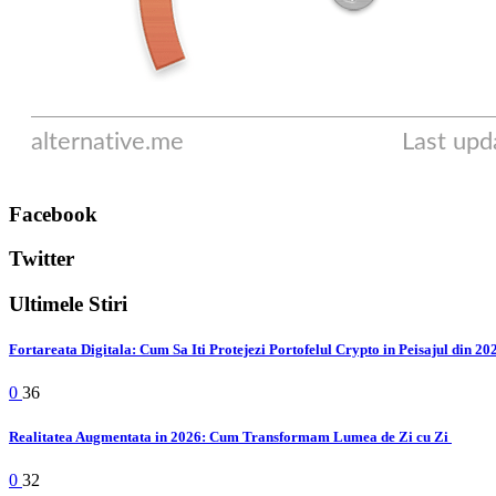
Facebook
Twitter
Ultimele Stiri
Fortareata Digitala: Cum Sa Iti Protejezi Portofelul Crypto in Peisajul din 2
0
36
Realitatea Augmentata in 2026: Cum Transformam Lumea de Zi cu Zi
0
32