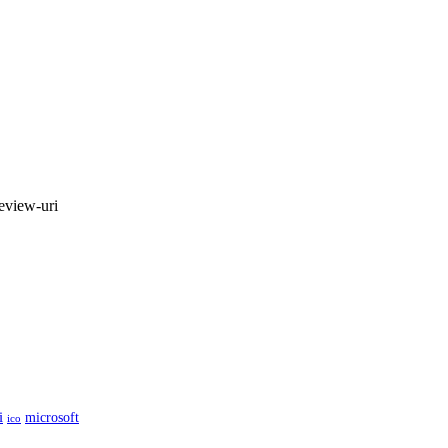
review-uri
i
microsoft
ico