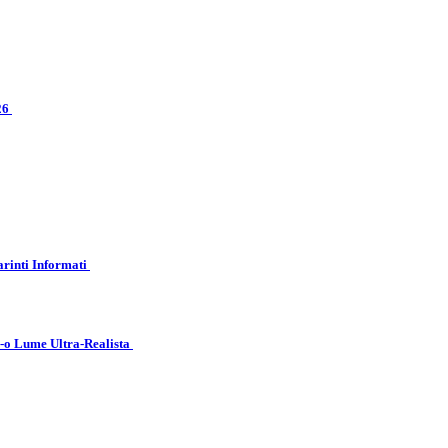
026
arinti Informati
r-o Lume Ultra-Realista