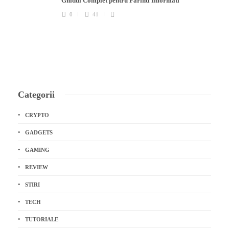
Ghidul Complet pentru Parinti Informati
0
41
Categorii
CRYPTO
GADGETS
GAMING
REVIEW
STIRI
TECH
TUTORIALE