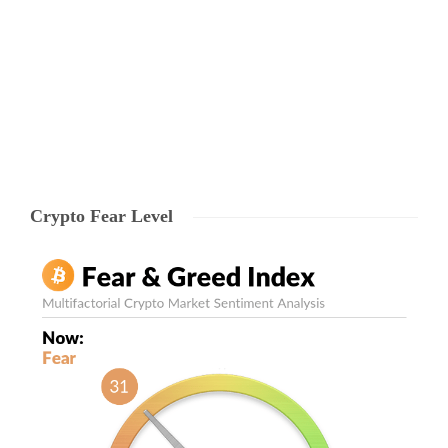
vor castiga contractul JEDI (Joint Enterprise Defense Infrastructure), a
anuntat Pentagonul miercuri, eliminand…
Echipa Ryze
,
7 years ago
0
1 min
Crypto Fear Level