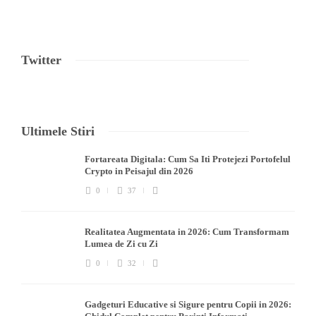
Twitter
Ultimele Stiri
Fortareata Digitala: Cum Sa Iti Protejezi Portofelul
Crypto in Peisajul din 2026
0
37
Realitatea Augmentata in 2026: Cum Transformam
Lumea de Zi cu Zi
0
32
Gadgeturi Educative si Sigure pentru Copii in 2026: