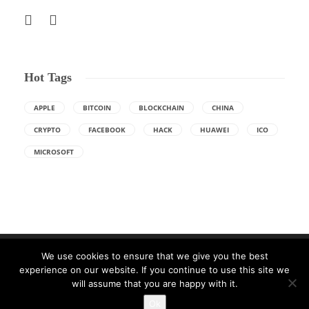
Hot Tags
APPLE
BITCOIN
BLOCKCHAIN
CHINA
CRYPTO
FACEBOOK
HACK
HUAWEI
ICO
MICROSOFT
We use cookies to ensure that we give you the best
experience on our website. If you continue to use this site we
will assume that you are happy with it.
Made with ❤ in Craiova. Gazduire Web furnizata de
THC.ro
Ok