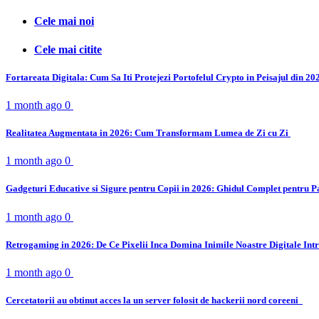
Cele mai noi
Cele mai citite
Fortareata Digitala: Cum Sa Iti Protejezi Portofelul Crypto in Peisajul din 2
1 month ago
0
Realitatea Augmentata in 2026: Cum Transformam Lumea de Zi cu Zi
1 month ago
0
Gadgeturi Educative si Sigure pentru Copii in 2026: Ghidul Complet pentru P
1 month ago
0
Retrogaming in 2026: De Ce Pixelii Inca Domina Inimile Noastre Digitale Int
1 month ago
0
Cercetatorii au obtinut acces la un server folosit de hackerii nord coreeni