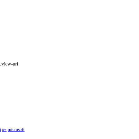
review-uri
i
microsoft
ico