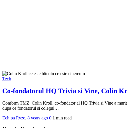
Tech
Co-fondatorul HQ Trivia si Vine, Colin Kro
Conform TMZ, Colin Kroll, co-fondator al HQ Trivia si Vine a murit in
dupa ce fondatorul si colegul…
Echipa Ryze
,
8 years ago
0
1 min
read