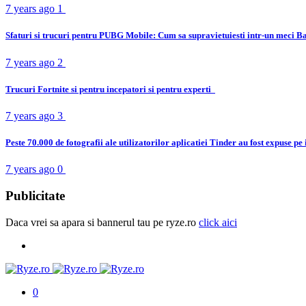
7 years ago
1
Sfaturi si trucuri pentru PUBG Mobile: Cum sa supravietuiesti intr-un meci B
7 years ago
2
Trucuri Fortnite si pentru incepatori si pentru experti
7 years ago
3
Peste 70.000 de fotografii ale utilizatorilor aplicatiei Tinder au fost expuse pe
7 years ago
0
Publicitate
Daca vrei sa apara si bannerul tau pe ryze.ro
click aici
0