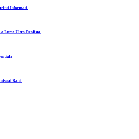
arinti Informati
r-o Lume Ultra-Realista
nentiala
misesti Bani