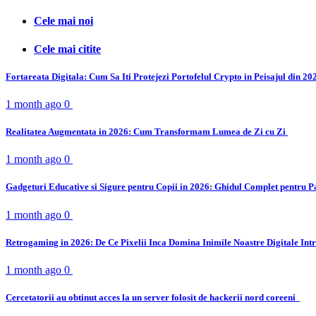
Cele mai noi
Cele mai citite
Fortareata Digitala: Cum Sa Iti Protejezi Portofelul Crypto in Peisajul din 2
1 month ago
0
Realitatea Augmentata in 2026: Cum Transformam Lumea de Zi cu Zi
1 month ago
0
Gadgeturi Educative si Sigure pentru Copii in 2026: Ghidul Complet pentru P
1 month ago
0
Retrogaming in 2026: De Ce Pixelii Inca Domina Inimile Noastre Digitale Int
1 month ago
0
Cercetatorii au obtinut acces la un server folosit de hackerii nord coreeni