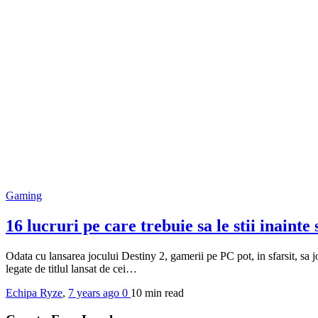
Gaming
16 lucruri pe care trebuie sa le stii inainte
Odata cu lansarea jocului Destiny 2, gamerii pe PC pot, in sfarsit, sa j
legate de titlul lansat de cei…
Echipa Ryze
,
7 years ago
0
10 min
read