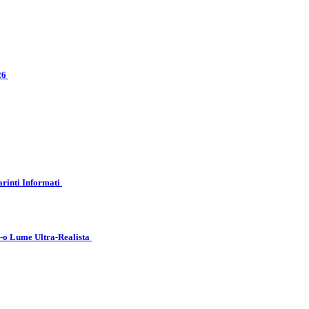
026
arinti Informati
r-o Lume Ultra-Realista