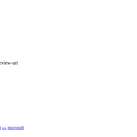
review-uri
i
microsoft
ico