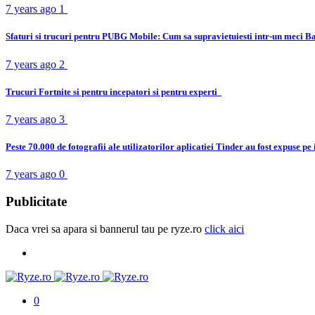
7 years ago
1
Sfaturi si trucuri pentru PUBG Mobile: Cum sa supravietuiesti intr-un meci B
7 years ago
2
Trucuri Fortnite si pentru incepatori si pentru experti
7 years ago
3
Peste 70.000 de fotografii ale utilizatorilor aplicatiei Tinder au fost expuse pe
7 years ago
0
Publicitate
Daca vrei sa apara si bannerul tau pe ryze.ro
click aici
0