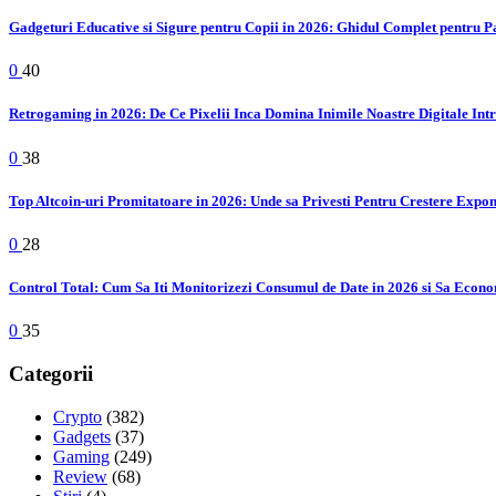
Gadgeturi Educative si Sigure pentru Copii in 2026: Ghidul Complet pentru P
0
40
Retrogaming in 2026: De Ce Pixelii Inca Domina Inimile Noastre Digitale Int
0
38
Top Altcoin-uri Promitatoare in 2026: Unde sa Privesti Pentru Crestere Expo
0
28
Control Total: Cum Sa Iti Monitorizezi Consumul de Date in 2026 si Sa Econo
0
35
Categorii
Crypto
(382)
Gadgets
(37)
Gaming
(249)
Review
(68)