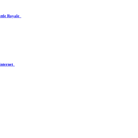
attle Royale
 internet