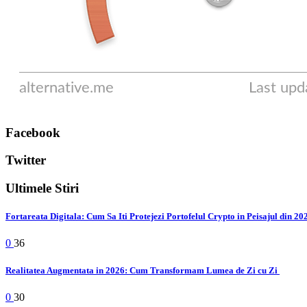
Facebook
Twitter
Ultimele Stiri
Fortareata Digitala: Cum Sa Iti Protejezi Portofelul Crypto in Peisajul din 2
0
36
Realitatea Augmentata in 2026: Cum Transformam Lumea de Zi cu Zi
0
30