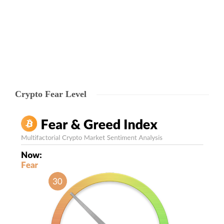
Intreruperile sistemelor au inceput la…
Ryze Team
,
7 years ago
0
3 min
Crypto Fear Level