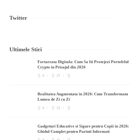
Twitter
Ultimele Stiri
Fortareata Digitala: Cum Sa Iti Protejezi Portofelul
Crypto in Peisajul din 2026
0
37
Realitatea Augmentata in 2026: Cum Transformam
Lumea de Zi cu Zi
0
32
Gadgeturi Educative si Sigure pentru Copii in 2026:
Ghidul Complet pentru Parinti Informati
0
41