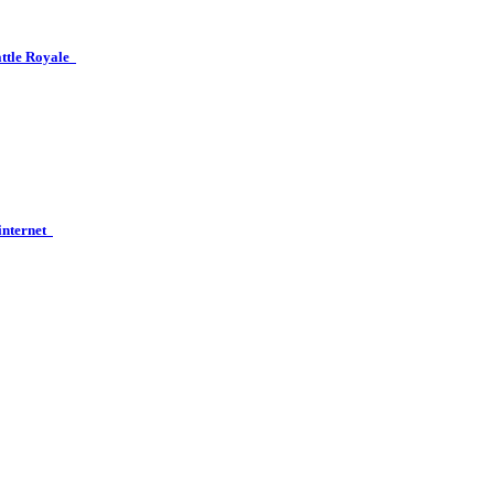
attle Royale
 internet