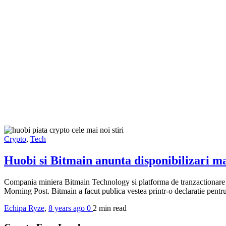
Crypto
,
Tech
Huobi si Bitmain anunta disponibilizari 
Compania miniera Bitmain Technology si platforma de tranzactionare Hu
Morning Post. Bitmain a facut publica vestea printr-o declaratie pent
Echipa Ryze
,
8 years ago
0
2 min
read