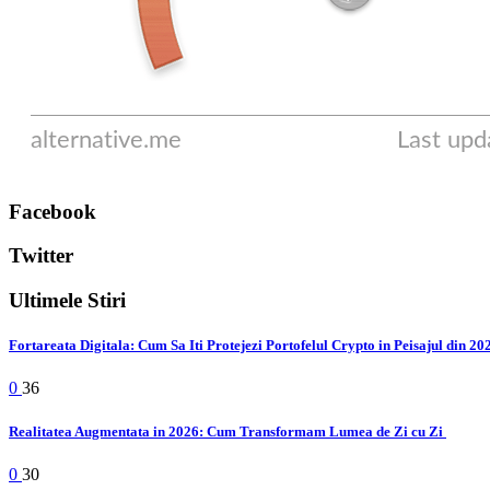
Facebook
Twitter
Ultimele Stiri
Fortareata Digitala: Cum Sa Iti Protejezi Portofelul Crypto in Peisajul din 2
0
36
Realitatea Augmentata in 2026: Cum Transformam Lumea de Zi cu Zi
0
30