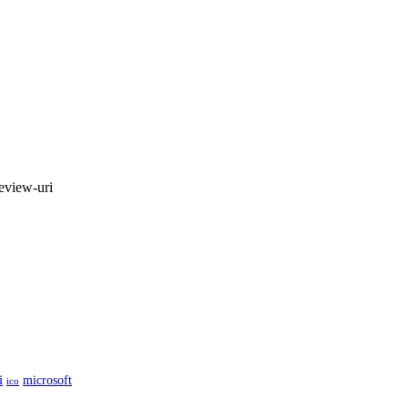
review-uri
i
microsoft
ico