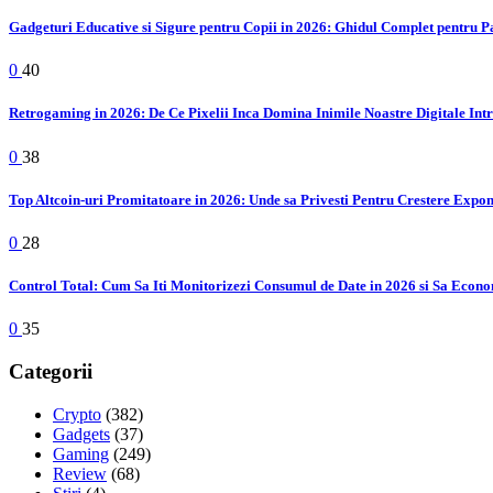
Gadgeturi Educative si Sigure pentru Copii in 2026: Ghidul Complet pentru P
0
40
Retrogaming in 2026: De Ce Pixelii Inca Domina Inimile Noastre Digitale Int
0
38
Top Altcoin-uri Promitatoare in 2026: Unde sa Privesti Pentru Crestere Expo
0
28
Control Total: Cum Sa Iti Monitorizezi Consumul de Date in 2026 si Sa Econo
0
35
Categorii
Crypto
(382)
Gadgets
(37)
Gaming
(249)
Review
(68)