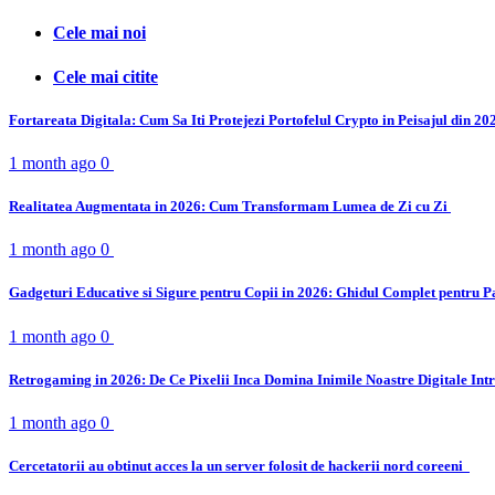
Cele mai noi
Cele mai citite
Fortareata Digitala: Cum Sa Iti Protejezi Portofelul Crypto in Peisajul din 2
1 month ago
0
Realitatea Augmentata in 2026: Cum Transformam Lumea de Zi cu Zi
1 month ago
0
Gadgeturi Educative si Sigure pentru Copii in 2026: Ghidul Complet pentru P
1 month ago
0
Retrogaming in 2026: De Ce Pixelii Inca Domina Inimile Noastre Digitale Int
1 month ago
0
Cercetatorii au obtinut acces la un server folosit de hackerii nord coreeni