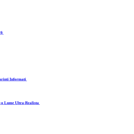
026
arinti Informati
r-o Lume Ultra-Realista