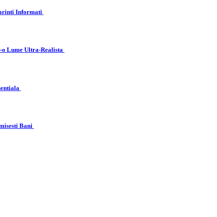
arinti Informati
r-o Lume Ultra-Realista
nentiala
misesti Bani