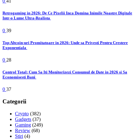
0
41
Retrogaming in 2026: De Ce Pixelii Inca Domina Inimile Noastre Digitale
Intr-o Lume Ultra-Realista
0
39
Top Altcoin-uri Promitatoare in 2026: Unde sa Privesti Pentru Crestere
Exponentiala
0
28
Control Total: Cum Sa Iti Monitorizezi Consumul de Date in 2026 si Sa
Economisesti Bani
0
37
Categorii
Crypto
(382)
Gadgets
(37)
Gaming
(249)
Review
(68)
Stiri
(4)