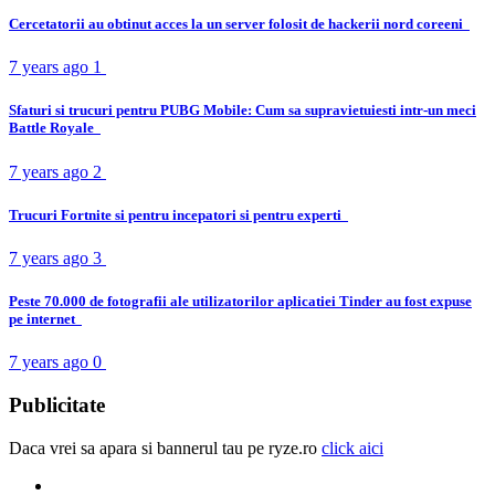
Cercetatorii au obtinut acces la un server folosit de hackerii nord coreeni
7 years ago
1
Sfaturi si trucuri pentru PUBG Mobile: Cum sa supravietuiesti intr-un meci
Battle Royale
7 years ago
2
Trucuri Fortnite si pentru incepatori si pentru experti
7 years ago
3
Peste 70.000 de fotografii ale utilizatorilor aplicatiei Tinder au fost expuse
pe internet
7 years ago
0
Publicitate
Daca vrei sa apara si bannerul tau pe ryze.ro
click aici