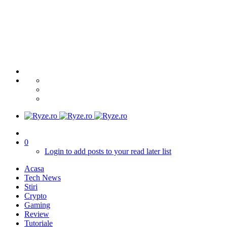
0
Login to add posts to your read later list
Acasa
Tech News
Stiri
Crypto
Gaming
Review
Tutoriale