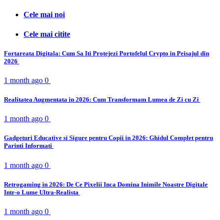
Cele mai noi
Cele mai citite
Fortareata Digitala: Cum Sa Iti Protejezi Portofelul Crypto in Peisajul din
2026
1 month ago
0
Realitatea Augmentata in 2026: Cum Transformam Lumea de Zi cu Zi
1 month ago
0
Gadgeturi Educative si Sigure pentru Copii in 2026: Ghidul Complet pentru
Parinti Informati
1 month ago
0
Retrogaming in 2026: De Ce Pixelii Inca Domina Inimile Noastre Digitale
Intr-o Lume Ultra-Realista
1 month ago
0