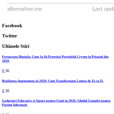
Facebook
Twitter
Ultimele Stiri
Fortareata Digitala: Cum Sa Iti Protejezi Portofelul Crypto in Peisajul din
2026
0
36
Realitatea Augmentata in 2026: Cum Transformam Lumea de Zi cu Zi
0
30
Gadgeturi Educative si Sigure pentru Copii in 2026: Ghidul Complet pentru
Parinti Informati