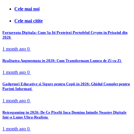
Cele mai noi
Cele mai citite
Fortareata Digitala: Cum Sa Iti Protejezi Portofelul Crypto in Peisajul din
2026
1 month ago
0
Realitatea Augmentata in 2026: Cum Transformam Lumea de Zi cu Zi
1 month ago
0
Gadgeturi Educative si Sigure pentru Copii in 2026: Ghidul Complet pentru
Parinti Informati
1 month ago
0
Retrogaming in 2026: De Ce Pixelii Inca Domina Inimile Noastre Digitale
Intr-o Lume Ultra-Realista
1 month ago
0