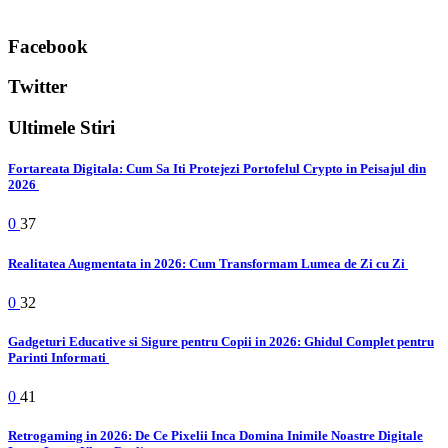
Facebook
Twitter
Ultimele Stiri
Fortareata Digitala: Cum Sa Iti Protejezi Portofelul Crypto in Peisajul din
2026
0
37
Realitatea Augmentata in 2026: Cum Transformam Lumea de Zi cu Zi
0
32
Gadgeturi Educative si Sigure pentru Copii in 2026: Ghidul Complet pentru
Parinti Informati
0
41
Retrogaming in 2026: De Ce Pixelii Inca Domina Inimile Noastre Digitale