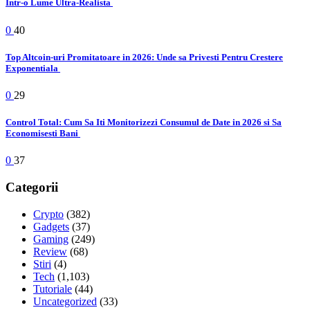
Intr-o Lume Ultra-Realista
0
40
Top Altcoin-uri Promitatoare in 2026: Unde sa Privesti Pentru Crestere
Exponentiala
0
29
Control Total: Cum Sa Iti Monitorizezi Consumul de Date in 2026 si Sa
Economisesti Bani
0
37
Categorii
Crypto
(382)
Gadgets
(37)
Gaming
(249)
Review
(68)
Stiri
(4)
Tech
(1,103)
Tutoriale
(44)
Uncategorized
(33)