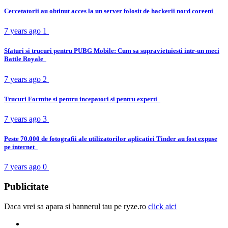
Cercetatorii au obtinut acces la un server folosit de hackerii nord coreeni
7 years ago
1
Sfaturi si trucuri pentru PUBG Mobile: Cum sa supravietuiesti intr-un meci
Battle Royale
7 years ago
2
Trucuri Fortnite si pentru incepatori si pentru experti
7 years ago
3
Peste 70.000 de fotografii ale utilizatorilor aplicatiei Tinder au fost expuse
pe internet
7 years ago
0
Publicitate
Daca vrei sa apara si bannerul tau pe ryze.ro
click aici