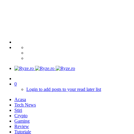
0
Login to add posts to your read later list
Acasa
Tech News
Stiri
Crypto
Gaming
Review
Tutoriale