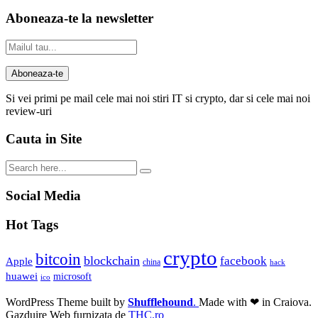
Aboneaza-te la newsletter
Si vei primi pe mail cele mai noi stiri IT si crypto, dar si cele mai noi
review-uri
Cauta in Site
Social Media
Hot Tags
crypto
bitcoin
blockchain
facebook
Apple
china
hack
huawei
microsoft
ico
WordPress Theme built by
Shufflehound
.
Made with ❤ in Craiova.
Gazduire Web furnizata de
THC.ro