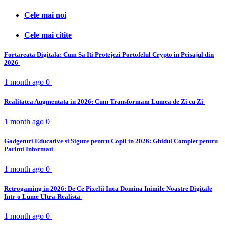
Cele mai noi
Cele mai citite
Fortareata Digitala: Cum Sa Iti Protejezi Portofelul Crypto in Peisajul din
2026
1 month ago
0
Realitatea Augmentata in 2026: Cum Transformam Lumea de Zi cu Zi
1 month ago
0
Gadgeturi Educative si Sigure pentru Copii in 2026: Ghidul Complet pentru
Parinti Informati
1 month ago
0
Retrogaming in 2026: De Ce Pixelii Inca Domina Inimile Noastre Digitale
Intr-o Lume Ultra-Realista
1 month ago
0