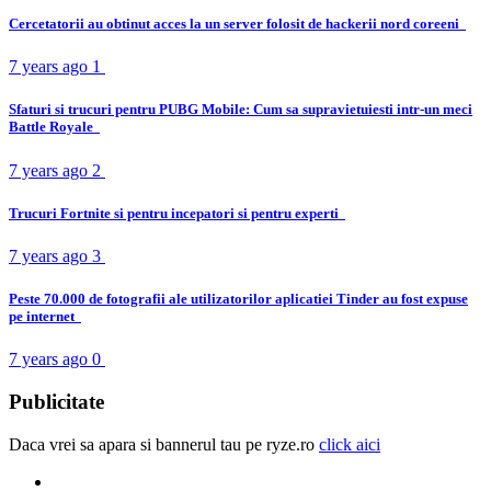
Cercetatorii au obtinut acces la un server folosit de hackerii nord coreeni
7 years ago
1
Sfaturi si trucuri pentru PUBG Mobile: Cum sa supravietuiesti intr-un meci
Battle Royale
7 years ago
2
Trucuri Fortnite si pentru incepatori si pentru experti
7 years ago
3
Peste 70.000 de fotografii ale utilizatorilor aplicatiei Tinder au fost expuse
pe internet
7 years ago
0
Publicitate
Daca vrei sa apara si bannerul tau pe ryze.ro
click aici