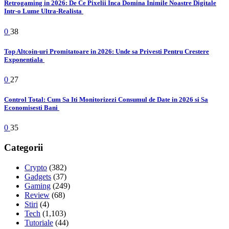
Retrogaming in 2026: De Ce Pixelii Inca Domina Inimile Noastre Digitale
Intr-o Lume Ultra-Realista
0
38
Top Altcoin-uri Promitatoare in 2026: Unde sa Privesti Pentru Crestere
Exponentiala
0
27
Control Total: Cum Sa Iti Monitorizezi Consumul de Date in 2026 si Sa
Economisesti Bani
0
35
Categorii
Crypto
(382)
Gadgets
(37)
Gaming
(249)
Review
(68)
Stiri
(4)
Tech
(1,103)
Tutoriale
(44)