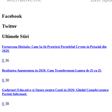
Facebook
Twitter
Ultimele Stiri
Fortareata Digitala: Cum Sa Iti Protejezi Portofelul Crypto in Peisajul din
2026
0
36
Realitatea Augmentata in 2026: Cum Transformam Lumea de Zi cu Zi
0
30
Gadgeturi Educative si Sigure pentru Copii in 2026: Ghidul Complet pentru
Parinti Informati
0
38