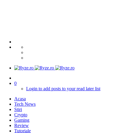
0
Login to add posts to your read later list
Acasa
Tech News
Stiri
Crypto
Gaming
Review
Tutoriale