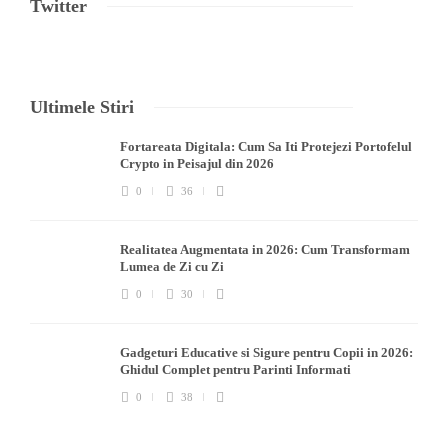
Twitter
Ultimele Stiri
Fortareata Digitala: Cum Sa Iti Protejezi Portofelul
Crypto in Peisajul din 2026
0
36
Realitatea Augmentata in 2026: Cum Transformam
Lumea de Zi cu Zi
0
30
Gadgeturi Educative si Sigure pentru Copii in 2026:
Ghidul Complet pentru Parinti Informati
0
38