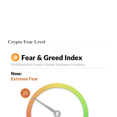
Echipa Ryze
,
7 years ago
0
1 min
Crypto Fear Level