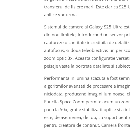
transferul de fisiere mari. Este clar ca S25 
anii ce vor urma.
Sistemul de camere al Galaxy S25 Ultra est
din nou limitele, introducand un senzor pri
captureze o cantitate incredibila de detali
autofocus, si doua teleobiective: un peris
zoom optic 3x. Aceasta configuratie versati
peisaje vaste la portrete detaliate si subiect
Performanta in lumina scazuta a fost semnif
algoritmilor avansati de procesare a imagi
niciodata, producand imagini luminoase, cl
Functia Space Zoom permite acum un zoom di
pana la 50x, gratie stabilizarii optice si a 
este, de asemenea, de top, cu suport pentru 
pentru creatorii de continut. Camera frontal