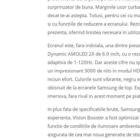
surprinzator de buna. Marginile usor curbate
decat te-ai astepta. Totusi, pentru cei cu 
si cu functiile de reducere a ecranului. Rez
prezenta, oferind linistea necesara in utiliza
Ecranul este, fara indoiala, una dintre pie
Dynamic AMOLED 2X de 6.9 inch, cu o rezol
adaptiva de 1-120Hz. Dar aceste cifre nu s
un impresionant 3000 de nits in modul HDR, 
niciun efort. Culorile sunt vibrante, negru e
obisnuit de la ecranele Samsung de top. Ex
imersiva, fara rival in acest moment pe pia
In plus fata de specificatiile brute, Samsun
experienta. Vision Booster a fost optimizat
functie de conditiile de iluminare ambienta
asigurata de cea mai noua generatie de stic