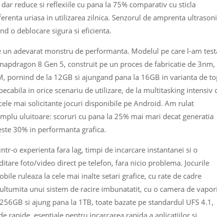
, dar reduce si reflexiile cu pana la 75% comparativ cu sticla
ferenta uriasa in utilizarea zilnica. Senzorul de amprenta ultrason
ind o deblocare sigura si eficienta.
 un adevarat monstru de performanta. Modelul pe care l-am test
apdragon 8 Gen 5, construit pe un proces de fabricatie de 3nm,
M, pornind de la 12GB si ajungand pana la 16GB in varianta de to
ecabila in orice scenariu de utilizare, de la multitasking intensiv 
 cele mai solicitante jocuri disponibile pe Android. Am rulat
simplu uluitoare: scoruri cu pana la 25% mai mari decat generatia
peste 30% in performanta grafica.
rintr-o experienta fara lag, timpi de incarcare instantanei si o
ditare foto/video direct pe telefon, fara nicio problema. Jocurile
le ruleaza la cele mai inalte setari grafice, cu rate de cadre
multumita unui sistem de racire imbunatatit, cu o camera de vapor
 256GB si ajung pana la 1TB, toate bazate pe standardul UFS 4.1,
de rapide, esentiale pentru incarcarea rapida a aplicatiilor si