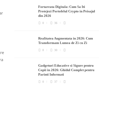
Fortareata Digitala: Cum Sa Iti
Protejezi Portofelul Crypto in Peisajul
ar
din 2026
0
36
Realitatea Augmentata in 2026: Cum
Transformam Lumea de Zi cu Zi
0
30
tre
ra
Gadgeturi Educative si Sigure pentru
Copii in 2026: Ghidul Complet pentru
Parinti Informati
0
37