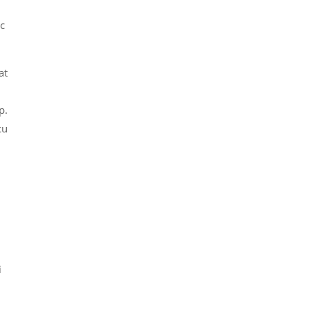
ic
at
p.
cu
i