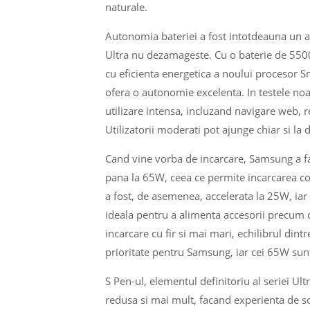
naturale.
Autonomia bateriei a fost intotdeauna un asp
Ultra nu dezamageste. Cu o baterie de 550
cu eficienta energetica a noului procesor S
ofera o autonomie excelenta. In testele noa
utilizare intensa, incluzand navigare web, r
Utilizatorii moderati pot ajunge chiar si la 
Cand vine vorba de incarcare, Samsung a fac
pana la 65W, ceea ce permite incarcarea co
a fost, de asemenea, accelerata la 25W, iar
ideala pentru a alimenta accesorii precum c
incarcare cu fir si mai mari, echilibrul dint
prioritate pentru Samsung, iar cei 65W sunt 
S Pen-ul, elementul definitoriu al seriei Ult
redusa si mai mult, facand experienta de sc