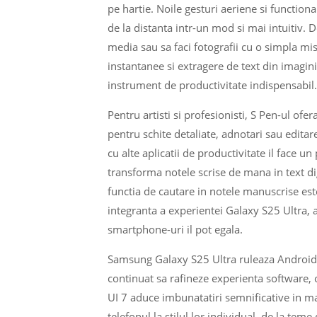
pe hartie. Noile gesturi aeriene si functiona
de la distanta intr-un mod si mai intuitiv.
media sau sa faci fotografii cu o simpla mis
instantanee si extragere de text din imagin
instrument de productivitate indispensabil.
Pentru artisti si profesionisti, S Pen-ul ofer
pentru schite detaliate, adnotari sau editar
cu alte aplicatii de productivitate il face u
transforma notele scrise de mana in text di
functia de cautare in notele manuscrise est
integranta a experientei Galaxy S25 Ultra, 
smartphone-uri il pot egala.
Samsung Galaxy S25 Ultra ruleaza Android 1
continuat sa rafineze experienta software, of
UI 7 aduce imbunatatiri semnificative in ma
telefonul la stilul lor individual, de la tem