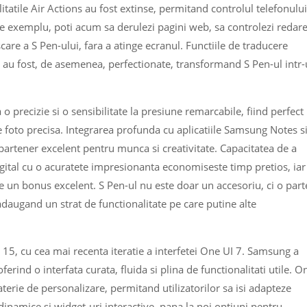
litatile Air Actions au fost extinse, permitand controlul telefonului
 De exemplu, poti acum sa derulezi pagini web, sa controlezi redar
care a S Pen-ului, fara a atinge ecranul. Functiile de traducere
i au fost, de asemenea, perfectionate, transformand S Pen-ul intr
a o precizie si o sensibilitate la presiune remarcabile, fiind perfect
e foto precisa. Integrarea profunda cu aplicatiile Samsung Notes s
n partener excelent pentru munca si creativitate. Capacitatea de a
gital cu o acuratete impresionanta economiseste timp pretios, iar
e un bonus excelent. S Pen-ul nu este doar un accesoriu, ci o part
adaugand un strat de functionalitate pe care putine alte
5, cu cea mai recenta iteratie a interfetei One UI 7. Samsung a
erind o interfata curata, fluida si plina de functionalitati utile. O
terie de personalizare, permitand utilizatorilor sa isi adapteze
e dinamice si widget-uri interactive, pana la noi optiuni pentru