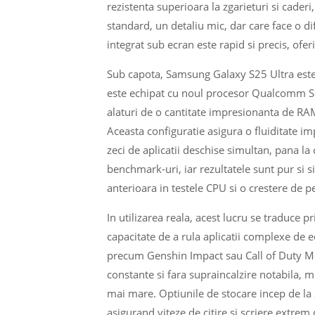
rezistenta superioara la zgarieturi si caderi
standard, un detaliu mic, dar care face o di
integrat sub ecran este rapid si precis, ofer
Sub capota, Samsung Galaxy S25 Ultra este
este echipat cu noul procesor Qualcomm Sn
alaturi de o cantitate impresionanta de RA
Aceasta configuratie asigura o fluiditate imp
zeci de aplicatii deschise simultan, pana la
benchmark-uri, iar rezultatele sunt pur si 
anterioara in testele CPU si o crestere de 
In utilizarea reala, acest lucru se traduce p
capacitate de a rula aplicatii complexe de e
precum Genshin Impact sau Call of Duty Mobi
constante si fara supraincalzire notabila, 
mai mare. Optiunile de stocare incep de la
asigurand viteze de citire si scriere extrem 