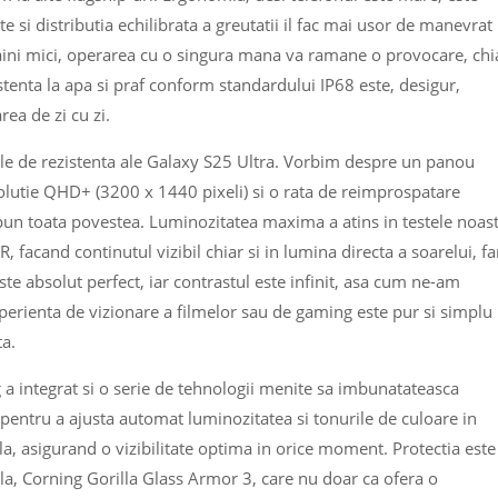
 si distributia echilibrata a greutatii il fac mai usor de manevrat
maini mici, operarea cu o singura mana va ramane o provocare, chi
istenta la apa si praf conform standardului IP68 este, desigur,
rea de zi cu zi.
sele de rezistenta ale Galaxy S25 Ultra. Vorbim despre un panou
utie QHD+ (3200 x 1440 pixeli) si o rata de reimprospatare
pun toata povestea. Luminozitatea maxima a atins in testele noas
facand continutul vizibil chiar si in lumina directa a soarelui, fa
ste absolut perfect, iar contrastul este infinit, asa cum ne-am
perienta de vizionare a filmelor sau de gaming este pur si simplu
ta.
g a integrat si o serie de tehnologii menite sa imbunatateasca
 pentru a ajusta automat luminozitatea si tonurile de culoare in
la, asigurand o vizibilitate optima in orice moment. Protectia este
la, Corning Gorilla Glass Armor 3, care nu doar ca ofera o