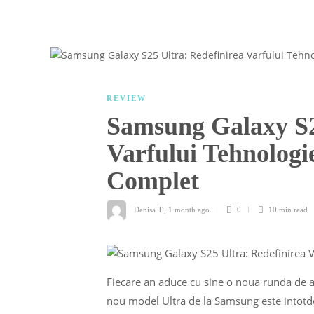
REVIEW
Samsung Galaxy S2
Varfului Tehnolog
Complet
Denisa T.
,
1 month ago
0
10 min
read
Fiecare an aduce cu sine o noua runda de as
nou model Ultra de la Samsung este intot