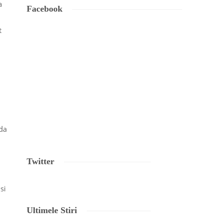
a
Facebook
t
uda
Twitter
si
Ultimele Stiri