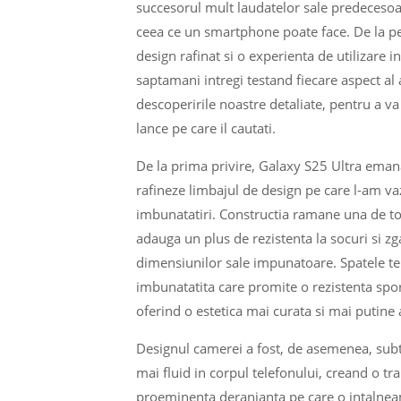
succesorul mult laudatelor sale predecesoar
ceea ce un smartphone poate face. De la per
design rafinat si o experienta de utilizare
saptamani intregi testand fiecare aspect al
descoperirile noastre detaliate, pentru a va
lance pe care il cautati.
De la prima privire, Galaxy S25 Ultra ema
rafineze limbajul de design pe care l-am va
imbunatatiri. Constructia ramane una de top
adauga un plus de rezistenta la socuri si zg
dimensiunilor sale impunatoare. Spatele tel
imbunatatita care promite o rezistenta spori
oferind o estetica mai curata si mai putine
Designul camerei a fost, de asemenea, subti
mai fluid in corpul telefonului, creand o t
proeminenta deranjanta pe care o intalneam 