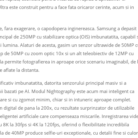
Ultra este construit pentru a face fata oricaror cerinte, acum si in
e, fara exagerare, o capodopera inginereasca. Samsung a depasit
ncipal de 250MP cu stabilizare optica (OIS) imbunatatita, capabil 
i si lumina. Alaturi de acesta, gasim un senzor ultrawide de 50MP 
cop de 50MP cu zoom optic 10x si un alt teleobiectiv de 12MP cu
la permite fotografierea in aproape orice scenariu imaginabil, de 
e aflate la distanta.
icativ imbunatatita, datorita senzorului principal masiv si a
nii bazati pe AI. Modul Nightography este acum mai inteligent ca
are si cu zgomot minim, chiar si in intuneric aproape complet.
gital de pana la 200x, cu rezultate surprinzator de utilizabile
inteligentei artificiale care compenseaza miscarile. Inregistrarea vid
8K la 30fps si 4K la 120fps, oferind o flexibilitate incredibila
a de 40MP produce selfie-uri exceptionale, cu detalii fine si culor