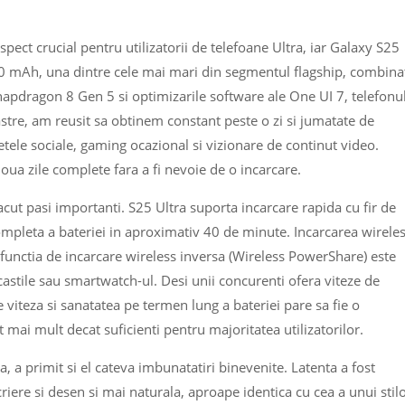
ect crucial pentru utilizatorii de telefoane Ultra, iar Galaxy S25
0 mAh, una dintre cele mai mari din segmentul flagship, combina
napdragon 8 Gen 5 si optimizarile software ale One UI 7, telefonu
stre, am reusit sa obtinem constant peste o zi si jumatate de
etele sociale, gaming ocazional si vizionare de continut video.
doua zile complete fara a fi nevoie de o incarcare.
ut pasi importanti. S25 Ultra suporta incarcare rapida cu fir de
mpleta a bateriei in aproximativ 40 de minute. Incarcarea wirele
 functia de incarcare wireless inversa (Wireless PowerShare) este
astile sau smartwatch-ul. Desi unii concurenti ofera viteze de
re viteza si sanatatea pe termen lung a bateriei pare sa fie o
mai mult decat suficienti pentru majoritatea utilizatorilor.
ra, a primit si el cateva imbunatatiri binevenite. Latenta a fost
riere si desen si mai naturala, aproape identica cu cea a unui stil