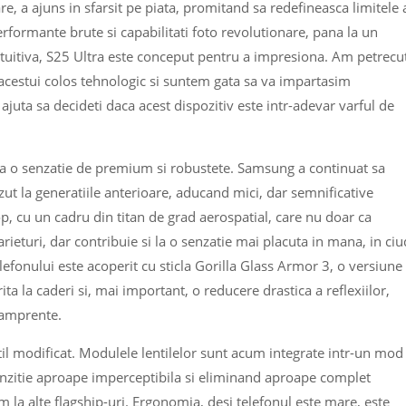
e, a ajuns in sfarsit pe piata, promitand sa redefineasca limitele 
formante brute si capabilitati foto revolutionare, pana la un
 intuitiva, S25 Ultra este conceput pentru a impresiona. Am petrecu
 acestui colos tehnologic si suntem gata sa va impartasim
 ajuta sa decideti daca acest dispozitiv este intr-adevar varful de
na o senzatie de premium si robustete. Samsung a continuat sa
zut la generatiile anterioare, aducand mici, dar semnificative
, cu un cadru din titan de grad aerospatial, care nu doar ca
arieturi, dar contribuie si la o senzatie mai placuta in mana, in ci
efonului este acoperit cu sticla Gorilla Glass Armor 3, o versiune
ta la caderi si, mai important, o reducere drastica a reflexiilor,
 amprente.
l modificat. Modulele lentilelor sunt acum integrate intr-un mod 
ranzitie aproape imperceptibila si eliminand aproape complet
la alte flagship-uri. Ergonomia, desi telefonul este mare, este