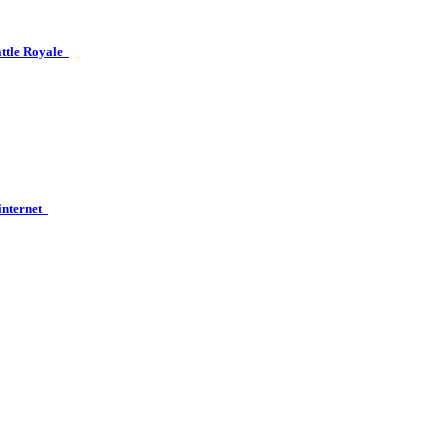
attle Royale
 internet