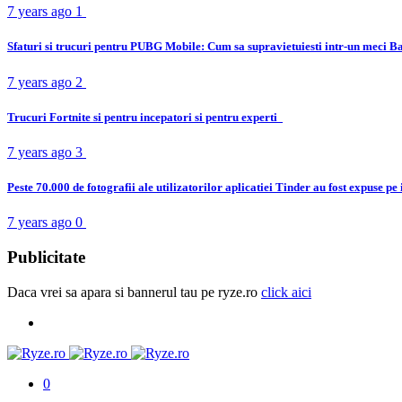
7 years ago
1
Sfaturi si trucuri pentru PUBG Mobile: Cum sa supravietuiesti intr-un meci B
7 years ago
2
Trucuri Fortnite si pentru incepatori si pentru experti
7 years ago
3
Peste 70.000 de fotografii ale utilizatorilor aplicatiei Tinder au fost expuse pe
7 years ago
0
Publicitate
Daca vrei sa apara si bannerul tau pe ryze.ro
click aici
0