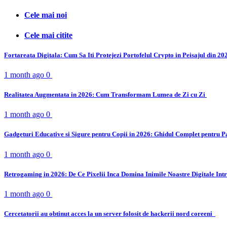
Cele mai noi
Cele mai citite
Fortareata Digitala: Cum Sa Iti Protejezi Portofelul Crypto in Peisajul din 2
1 month ago
0
Realitatea Augmentata in 2026: Cum Transformam Lumea de Zi cu Zi
1 month ago
0
Gadgeturi Educative si Sigure pentru Copii in 2026: Ghidul Complet pentru P
1 month ago
0
Retrogaming in 2026: De Ce Pixelii Inca Domina Inimile Noastre Digitale Int
1 month ago
0
Cercetatorii au obtinut acces la un server folosit de hackerii nord coreeni