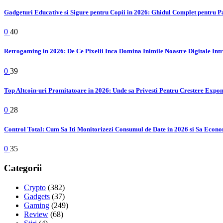
Gadgeturi Educative si Sigure pentru Copii in 2026: Ghidul Complet pentru P
0
40
Retrogaming in 2026: De Ce Pixelii Inca Domina Inimile Noastre Digitale Int
0
39
Top Altcoin-uri Promitatoare in 2026: Unde sa Privesti Pentru Crestere Expo
0
28
Control Total: Cum Sa Iti Monitorizezi Consumul de Date in 2026 si Sa Econo
0
35
Categorii
Crypto
(382)
Gadgets
(37)
Gaming
(249)
Review
(68)