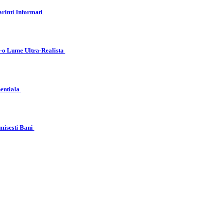
arinti Informati
r-o Lume Ultra-Realista
nentiala
misesti Bani