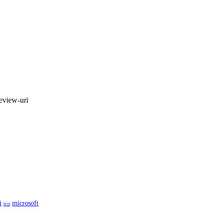
review-uri
i
microsoft
ico