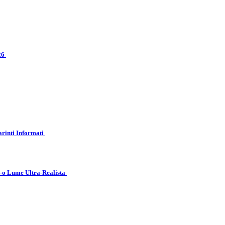
026
arinti Informati
r-o Lume Ultra-Realista