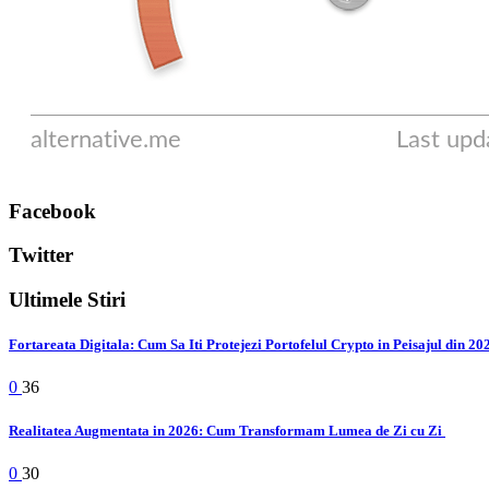
Facebook
Twitter
Ultimele Stiri
Fortareata Digitala: Cum Sa Iti Protejezi Portofelul Crypto in Peisajul din 2
0
36
Realitatea Augmentata in 2026: Cum Transformam Lumea de Zi cu Zi
0
30