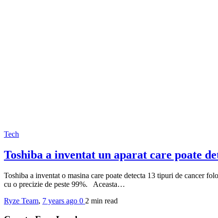
Tech
Toshiba a inventat un aparat care poate de
Toshiba a inventat o masina care poate detecta 13 tipuri de cancer fol
cu o precizie de peste 99%. Aceasta…
Ryze Team
,
7 years ago
0
2 min
read