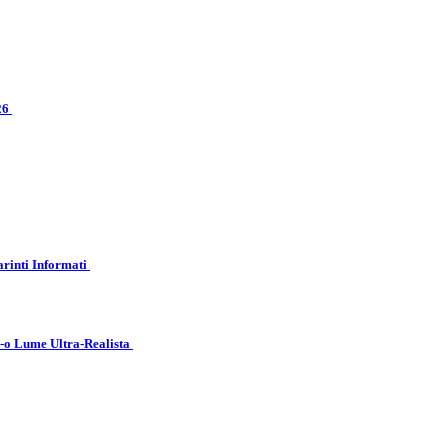
026
arinti Informati
r-o Lume Ultra-Realista