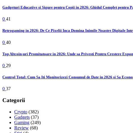
Gadgeturi Educative si Sigure pentru Copii in 2026: Ghidul Complet pentru P
0
41
Retrogaming in 2026: De Ce Pixelii Inca Domina Inimile Noastre Digitale Int
0
40
Top Altcoin-uri Promitatoare in 2026: Unde sa Privesti Pentru Crestere Expo
0
29
Control Total: Cum Sa Iti Monitorizezi Consumul de Date in 2026 si Sa Econo
0
37
Categorii
Crypto
(382)
Gadgets
(37)
Gaming
(249)
Review
(68)