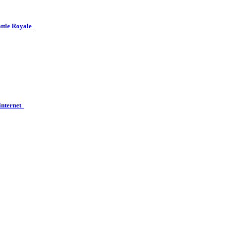
attle Royale
 internet