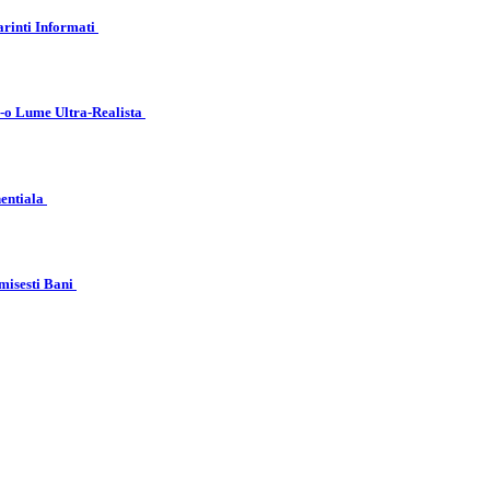
arinti Informati
r-o Lume Ultra-Realista
nentiala
misesti Bani