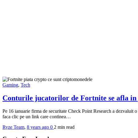
Gaming
,
Tech
Conturile jucatorilor de Fortnite se afla in
Pe 16 ianuarie firma de securitate Check Point Research a dezvaluit o vul
faca clic pe un link care continea…
Ryze Team
,
8 years ago
0
2 min
read