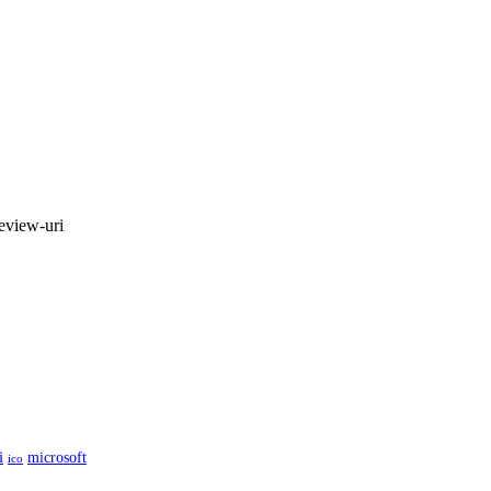
review-uri
i
microsoft
ico