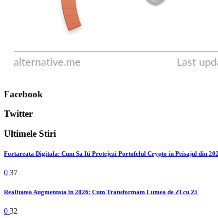
Facebook
Twitter
Ultimele Stiri
Fortareata Digitala: Cum Sa Iti Protejezi Portofelul Crypto in Peisajul din 2
0
37
Realitatea Augmentata in 2026: Cum Transformam Lumea de Zi cu Zi
0
32