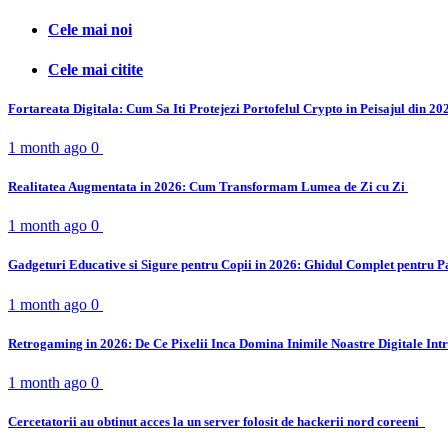
Cele mai noi
Cele mai citite
Fortareata Digitala: Cum Sa Iti Protejezi Portofelul Crypto in Peisajul din 2
1 month ago
0
Realitatea Augmentata in 2026: Cum Transformam Lumea de Zi cu Zi
1 month ago
0
Gadgeturi Educative si Sigure pentru Copii in 2026: Ghidul Complet pentru P
1 month ago
0
Retrogaming in 2026: De Ce Pixelii Inca Domina Inimile Noastre Digitale Int
1 month ago
0
Cercetatorii au obtinut acces la un server folosit de hackerii nord coreeni