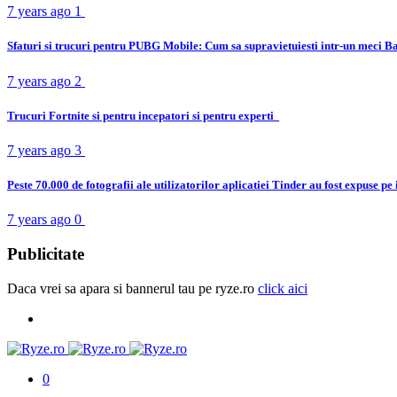
7 years ago
1
Sfaturi si trucuri pentru PUBG Mobile: Cum sa supravietuiesti intr-un meci B
7 years ago
2
Trucuri Fortnite si pentru incepatori si pentru experti
7 years ago
3
Peste 70.000 de fotografii ale utilizatorilor aplicatiei Tinder au fost expuse pe
7 years ago
0
Publicitate
Daca vrei sa apara si bannerul tau pe ryze.ro
click aici
0