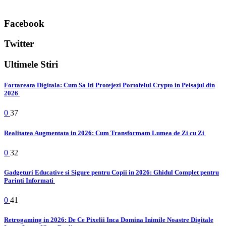
Facebook
Twitter
Ultimele Stiri
Fortareata Digitala: Cum Sa Iti Protejezi Portofelul Crypto in Peisajul din
2026
0
37
Realitatea Augmentata in 2026: Cum Transformam Lumea de Zi cu Zi
0
32
Gadgeturi Educative si Sigure pentru Copii in 2026: Ghidul Complet pentru
Parinti Informati
0
41
Retrogaming in 2026: De Ce Pixelii Inca Domina Inimile Noastre Digitale