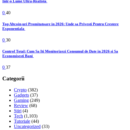
Intr-o Lume Ultra-Realista
0
40
Top Altcoin-uri Promitatoare in 2026: Unde sa Privesti Pentru Crestere
Exponentiala
0
30
Control Total: Cum Sa Iti Monitorizezi Consumul de Date in 2026 si Sa
Economisesti Bani
0
37
Categorii
Crypto
(382)
Gadgets
(37)
Gaming
(249)
Review
(68)
Stiri
(4)
Tech
(1,103)
Tutoriale
(44)
Uncategorized
(33)