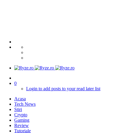
0
Login to add posts to your read later list
Acasa
Tech News
Stiri
Crypto
Gaming
Review
Tutoriale