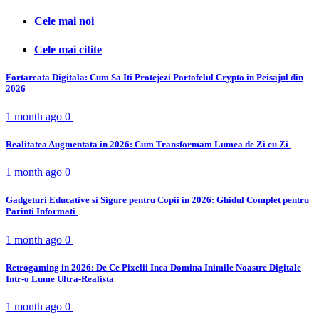
Cele mai noi
Cele mai citite
Fortareata Digitala: Cum Sa Iti Protejezi Portofelul Crypto in Peisajul din
2026
1 month ago
0
Realitatea Augmentata in 2026: Cum Transformam Lumea de Zi cu Zi
1 month ago
0
Gadgeturi Educative si Sigure pentru Copii in 2026: Ghidul Complet pentru
Parinti Informati
1 month ago
0
Retrogaming in 2026: De Ce Pixelii Inca Domina Inimile Noastre Digitale
Intr-o Lume Ultra-Realista
1 month ago
0