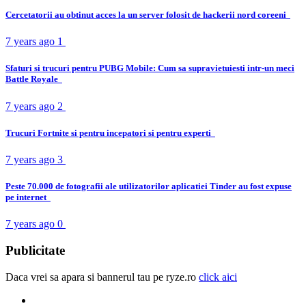
Cercetatorii au obtinut acces la un server folosit de hackerii nord coreeni
7 years ago
1
Sfaturi si trucuri pentru PUBG Mobile: Cum sa supravietuiesti intr-un meci
Battle Royale
7 years ago
2
Trucuri Fortnite si pentru incepatori si pentru experti
7 years ago
3
Peste 70.000 de fotografii ale utilizatorilor aplicatiei Tinder au fost expuse
pe internet
7 years ago
0
Publicitate
Daca vrei sa apara si bannerul tau pe ryze.ro
click aici