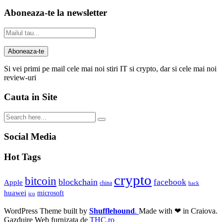
Aboneaza-te la newsletter
Si vei primi pe mail cele mai noi stiri IT si crypto, dar si cele mai noi
review-uri
Cauta in Site
Social Media
Hot Tags
crypto
bitcoin
blockchain
facebook
Apple
china
hack
huawei
microsoft
ico
WordPress Theme built by
Shufflehound
.
Made with ❤ in Craiova.
Gazduire Web furnizata de
THC.ro