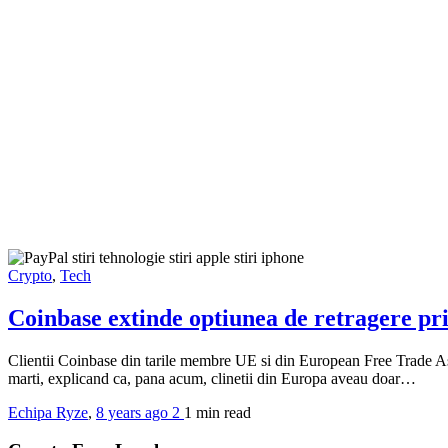
Crypto
,
Tech
Coinbase extinde optiunea de retragere pr
Clientii Coinbase din tarile membre UE si din European Free Trade Ass
marti, explicand ca, pana acum, clinetii din Europa aveau doar…
Echipa Ryze
,
8 years ago
2
1 min
read