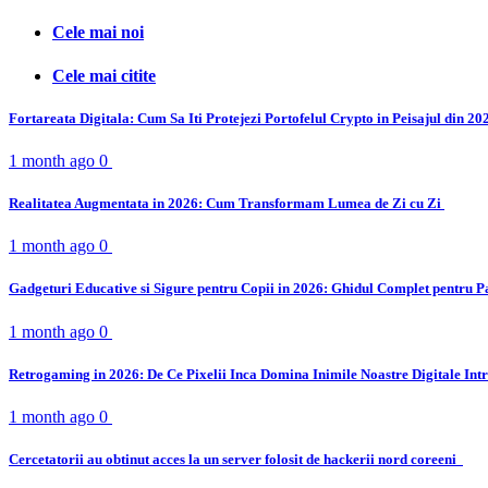
Cele mai noi
Cele mai citite
Fortareata Digitala: Cum Sa Iti Protejezi Portofelul Crypto in Peisajul din 2
1 month ago
0
Realitatea Augmentata in 2026: Cum Transformam Lumea de Zi cu Zi
1 month ago
0
Gadgeturi Educative si Sigure pentru Copii in 2026: Ghidul Complet pentru P
1 month ago
0
Retrogaming in 2026: De Ce Pixelii Inca Domina Inimile Noastre Digitale Int
1 month ago
0
Cercetatorii au obtinut acces la un server folosit de hackerii nord coreeni