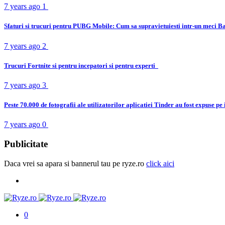
7 years ago
1
Sfaturi si trucuri pentru PUBG Mobile: Cum sa supravietuiesti intr-un meci B
7 years ago
2
Trucuri Fortnite si pentru incepatori si pentru experti
7 years ago
3
Peste 70.000 de fotografii ale utilizatorilor aplicatiei Tinder au fost expuse pe
7 years ago
0
Publicitate
Daca vrei sa apara si bannerul tau pe ryze.ro
click aici
0