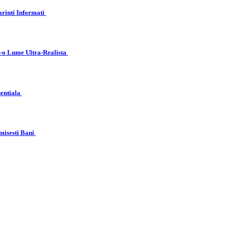
arinti Informati
r-o Lume Ultra-Realista
nentiala
misesti Bani