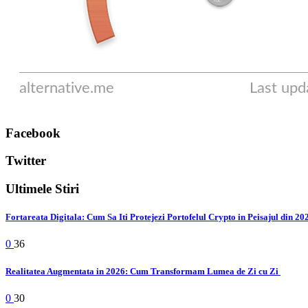
Facebook
Twitter
Ultimele Stiri
Fortareata Digitala: Cum Sa Iti Protejezi Portofelul Crypto in Peisajul din 2
0
36
Realitatea Augmentata in 2026: Cum Transformam Lumea de Zi cu Zi
0
30