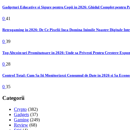
Gadgeturi Educative si Sigure pentru Copii in 2026: Ghidul Complet pentru P
0
41
Retrogaming in 2026: De Ce Pixelii Inca Domina Inimile Noastre Digitale Int
0
39
Top Altcoin-uri Promitatoare in 2026: Unde sa Privesti Pentru Crestere Expo
0
28
Control Total: Cum Sa Iti Monitorizezi Consumul de Date in 2026 si Sa Econo
0
35
Categorii
Crypto
(382)
Gadgets
(37)
Gaming
(249)
Review
(68)