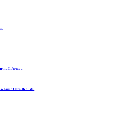
026
arinti Informati
r-o Lume Ultra-Realista