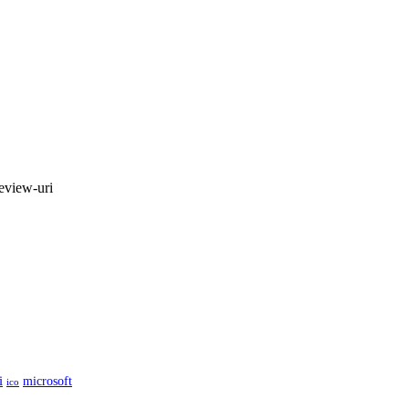
review-uri
i
microsoft
ico