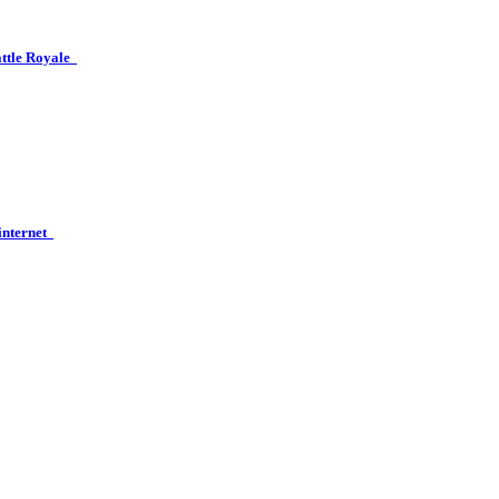
attle Royale
 internet