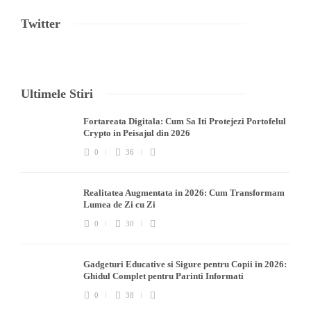
Twitter
Ultimele Stiri
Fortareata Digitala: Cum Sa Iti Protejezi Portofelul
Crypto in Peisajul din 2026
0
36
Realitatea Augmentata in 2026: Cum Transformam
Lumea de Zi cu Zi
0
30
Gadgeturi Educative si Sigure pentru Copii in 2026:
Ghidul Complet pentru Parinti Informati
0
38