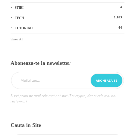
4
STIRI
1,103
TECH
44
TUTORIALE
Show All
Aboneaza-te la newsletter
Si vei primi pe mail cele mai noi stiri IT si crypto, dar si cele mai noi
review-uri
Cauta in Site