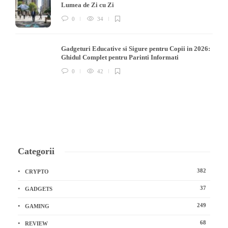
Lumea de Zi cu Zi
0
34
Gadgeturi Educative si Sigure pentru Copii in 2026:
Ghidul Complet pentru Parinti Informati
0
42
Categorii
382
CRYPTO
37
GADGETS
249
GAMING
68
REVIEW