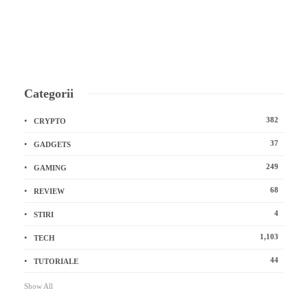
Categorii
382
CRYPTO
37
GADGETS
249
GAMING
68
REVIEW
4
STIRI
1,103
TECH
44
TUTORIALE
Show All